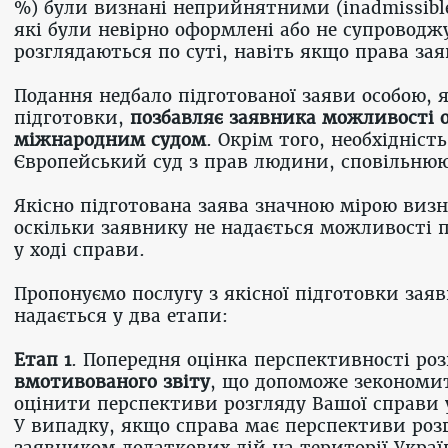
%) були визнані неприйнятними (inadmissible
які були невірно оформлені або не супровод
розглядаються по суті, навіть якщо права за
Подання недбало підготованої заяви особою, 
підготовки,
позбавляє заявника можливості 
міжнародним судом
. Окрім того, необхідніст
Європейський суд з прав людини, сповільнюю
Якісно підготована заява значною мірою визн
оскільки заявнику не надається можливості п
у ході справи.
Пропонуємо послугу з якісної підготовки зая
надається у два етапи:
Етап 1
. Попередня оцінка перспективності ро
вмотивованого звіту
, що допоможе зекономит
оцінити перспективи розгляду Вашої справи 
У випадку, якщо справа має перспективи роз
заявником додаткових дій на території Украї