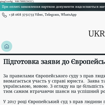
gtag('config', 'AW-798815431');
При оплаті замовлення карткою документи надсилаються миттє
+38 068 3751733 Viber, Telegram, WhatsApp
Підготовка заяви до Європейсь
За правилами Європейського суду з прав люди
вимагається участь у справі юриста. Заява 
українською, мовою. З огляду на це більшіст
тим самим втрачаючи шанси на успішний ро
У 2017 році Європейський суд з прав людини 