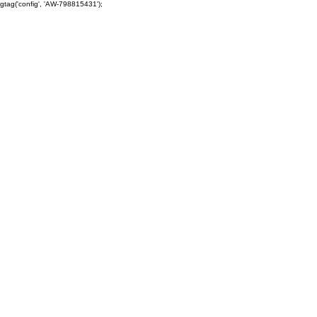
gtag('config', 'AW-798815431');