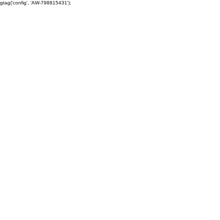
gtag('config', 'AW-798815431');