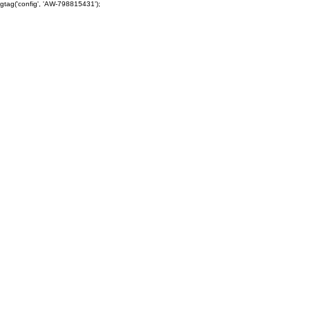
gtag('config', 'AW-798815431');