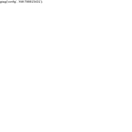
gtag('config', 'AW-798815431');