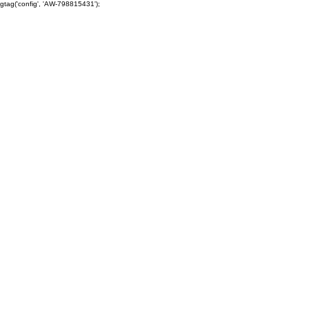
gtag('config', 'AW-798815431');