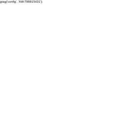
gtag('config', 'AW-798815431');