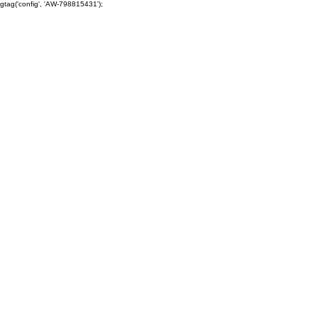
gtag('config', 'AW-798815431');