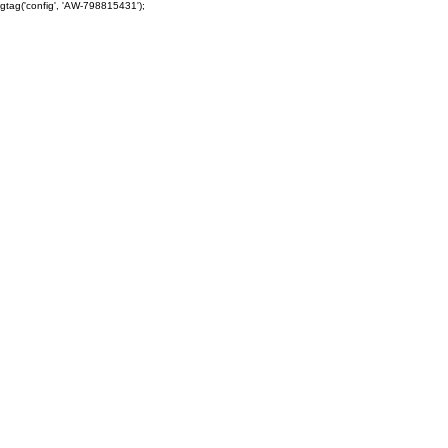
gtag('config', 'AW-798815431');