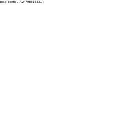
gtag('config', 'AW-798815431');