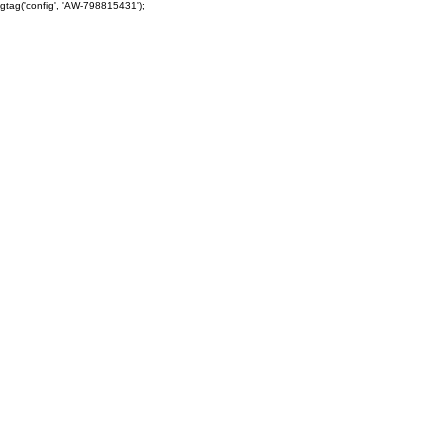
gtag('config', 'AW-798815431');