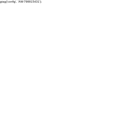
gtag('config', 'AW-798815431');