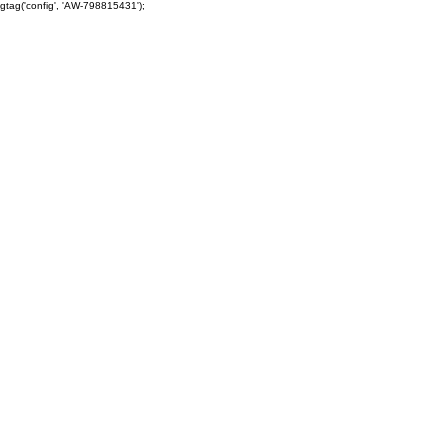
gtag('config', 'AW-798815431');