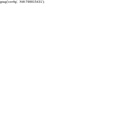
gtag('config', 'AW-798815431');