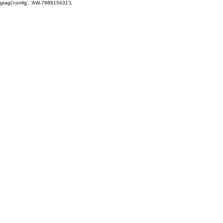
gtag('config', 'AW-798815431');