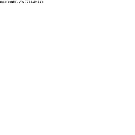
gtag('config', 'AW-798815431');