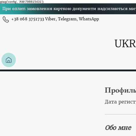
gtag('config', 'AW-798815431');
При оплаті замовлення карткою документи надсилаються миттє
+38 068 3751733 Viber, Telegram, WhatsApp
Профил
Дата регист
Обо мне