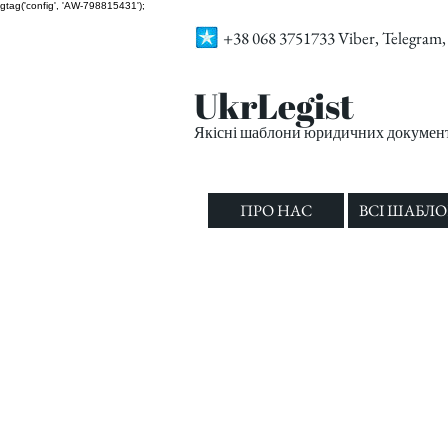
gtag('config', 'AW-798815431');
+38 068 3751733 Viber, Telegra
UkrLegist
Якісні шаблони юридичних документі
ПРО НАС
ВСІ ШАБЛ