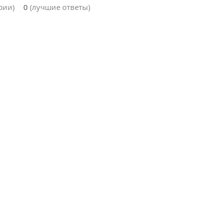
рии)
0
(лучшие ответы)