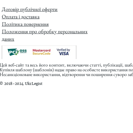
Договір публічної оферти
Оплата і доставка
Політика повернення
Положення про обробку персональних
даних
Цей веб-сайт та весь його контент, включаючи статті, публікації, ша
Купівля шаблону (шаблонів) надає право на особисте використання п
Несанкціоноване використання, відтворення чи поширення суворо заб
© 2018-2024 UkrLegist