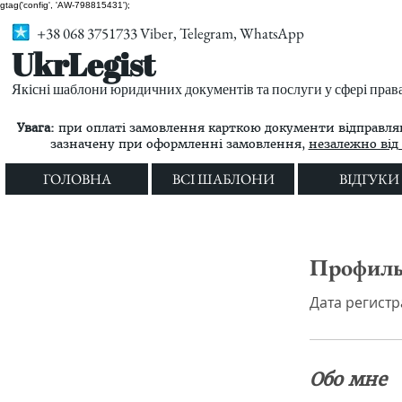
gtag('config', 'AW-798815431');
+38 068 3751733 Viber, Telegram, WhatsApp
UkrLegist
Якісні шаблони юридичних документів та послуги у сфері прав
Увага:
при оплаті замовлення карткою документи відправляю
зазначену при оформленні замовлення,
незалежно від 
ГОЛОВНА
ВСІ ШАБЛОНИ
ВІДГУКИ
Профил
Дата регистра
Обо мне