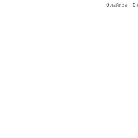
0
лайков
0