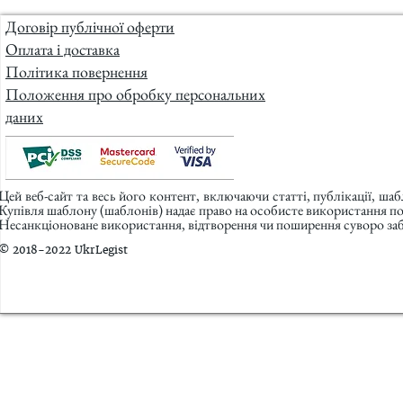
Договір публічної оферти
Оплата і доставка
Політика повернення
Положення про обробку персональних
даних
Цей веб-сайт та весь його контент, включаючи статті, публікації, ша
Купівля шаблону (шаблонів) надає право на особисте використання п
Несанкціоноване використання, відтворення чи поширення суворо заб
© 2018-2022 UkrLegist