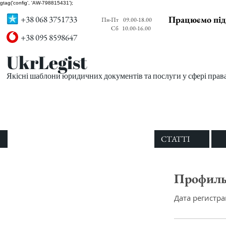
gtag('config', 'AW-798815431');
+38 068 3751733
Працюємо під
Пн-Пт
09.00-18.00
Сб
10.00-16.00
+38 095 8598647
UkrLegist
Якісні шаблони юридичних документів та послуги у сфері прав
ПРО НАС
ВСІ ШАБЛОНИ
СТАТТІ
Профил
Дата регистра