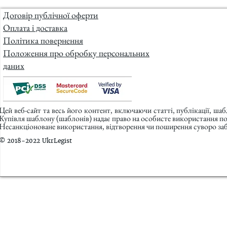
Договір публічної оферти
Оплата і доставка
Політика повернення
Положення про обробку персональних
даних
Цей веб-сайт та весь його контент, включаючи статті, публікації, ша
Купівля шаблону (шаблонів) надає право на особисте використання п
Несанкціоноване використання, відтворення чи поширення суворо заб
© 2018-2022 UkrLegist