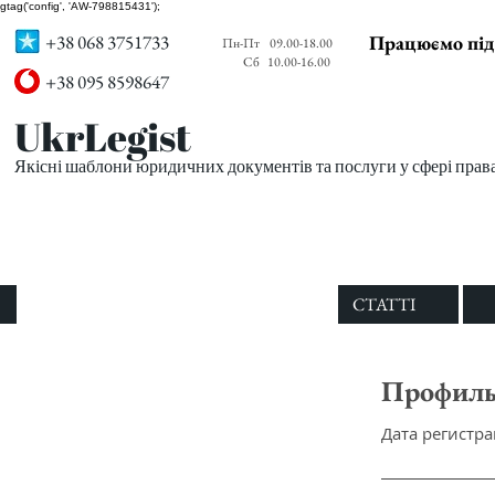
gtag('config', 'AW-798815431');
+38 068 3751733
Працюємо під
Пн-Пт
09.00-18.00
Сб
10.00-16.00
+38 095 8598647
UkrLegist
Якісні шаблони юридичних документів та послуги у сфері прав
ПРО НАС
ВСІ ШАБЛОНИ
СТАТТІ
Профил
Дата регистрац