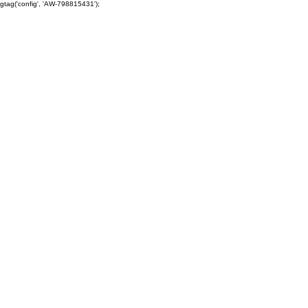
gtag('config', 'AW-798815431');