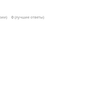
рии)
0
(лучшие ответы)