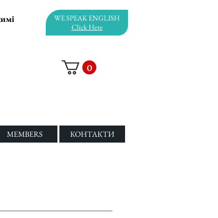
жимі
WE SPEAK ENGLISH
Click Here
0
MEMBERS
КОНТАКТИ