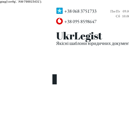
gtag('config', 'AW-798815431');
+38 068 3751733
Пн-Пт
09.0
Сб
10.0
+38 095 8598647
UkrLegist
Якісні шаблони юридичних документі
ПРО НАС
ВСІ ШАБЛОНИ