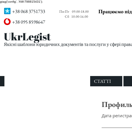
gtag('config', 'AW-798815431');
+38 068 3751733
Працюємо під
Пн-Пт
09.00-18.00
Сб
10.00-16.00
+38 095 8598647
UkrLegist
Якісні шаблони юридичних документів та послуги у сфері прав
ПРО НАС
ВСІ ШАБЛОНИ
СТАТТІ
Профил
Дата регистрац