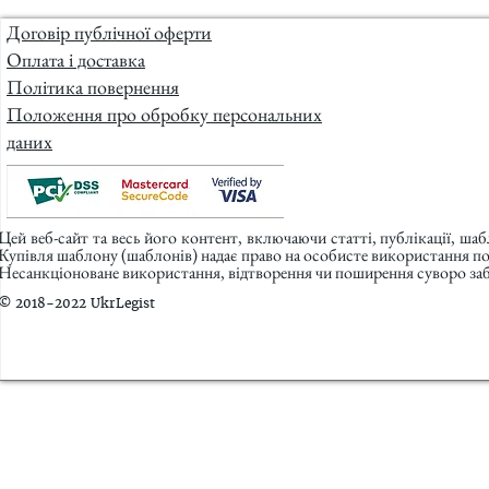
Договір публічної оферти
Оплата і доставка
Політика повернення
Положення про обробку персональних
даних
Цей веб-сайт та весь його контент, включаючи статті, публікації, ша
Купівля шаблону (шаблонів) надає право на особисте використання п
Несанкціоноване використання, відтворення чи поширення суворо заб
© 2018-2022 UkrLegist