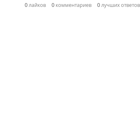
0
лайков
0
комментариев
0
лучших ответов