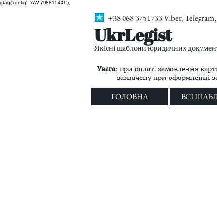
gtag('config', 'AW-798815431');
+38 068 3751733 Viber, Telegra
UkrLegist
Якісні шаблони юридичних документі
Увага:
при оплаті замовлення карт
зазначену при оформленні 
ГОЛОВНА
ВСІ ШАБ