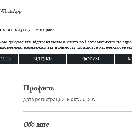
m, WhatsApp
в та послуги у сфері права
кою документи відправляються миттєво і автоматично на адре
замовлення,
незалежно від наявності чи відстуноті електроенергі
ЛОНИ
ВІДГУКИ
ФОРУМ
M
Профиль
Дата регистрации: 8 окт. 2018 г.
Обо мне