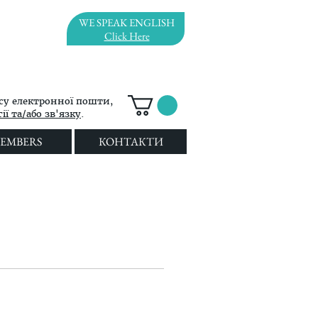
WE SPEAK ENGLISH
Click Here
су електронної пошти,
ї та/або зв'язку
.
EMBERS
КОНТАКТИ