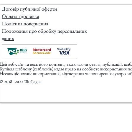
Договір публічної оферти
Оплата і доставка
Політика повернення
Положення про обробку персональних
даних
Цей веб-сайт та весь його контент, включаючи статті, публікації, ша
Купівля шаблону (шаблонів) надає право на особисте використання п
Несанкціоноване використання, відтворення чи поширення суворо заб
© 2018-2022 UkrLegist