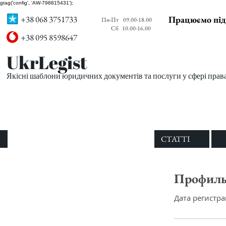
gtag('config', 'AW-798815431');
+38 068 3751733
Працюємо під
Пн-Пт
09.00-18.00
Сб
10.00-16.00
+38 095 8598647
UkrLegist
Якісні шаблони юридичних документів та послуги у сфері прав
ПРО НАС
ВСІ ШАБЛОНИ
СТАТТІ
Профил
Дата регистрац