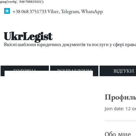
gtag('config', 'AW-798815431');
+38 068 3751733 Viber, Telegram, WhatsApp
UkrLegist
Якісні шаблони юридичних документів та послуги у сфері прав
ГОЛОВНА
ВСІ ШАБЛОНИ
ВІДГУКИ
Профил
Join date: 12 о
Обо мне