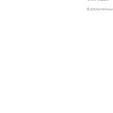
0
(полученны