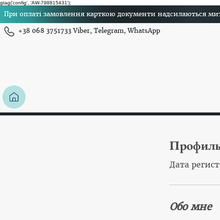
gtag('config', 'AW-798815431');
При оплаті замовлення карткою документи надсилаються миттє
+38 068 3751733 Viber, Telegram, WhatsApp
Профил
Дата регист
Обо мне