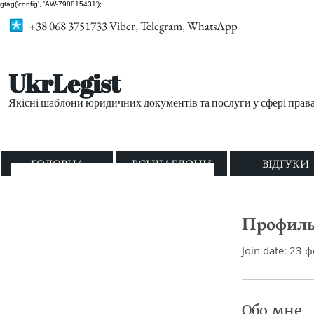
gtag('config', 'AW-798815431');
+38 068 3751733 Viber, Telegram, WhatsApp
UkrLegist
Якісні шаблони юридичних документів та послуги у сфері прав
ГОЛОВНА
ВСІ ШАБЛОНИ
ВІДГУКИ
Профил
Join date: 23 ф
Обо мне