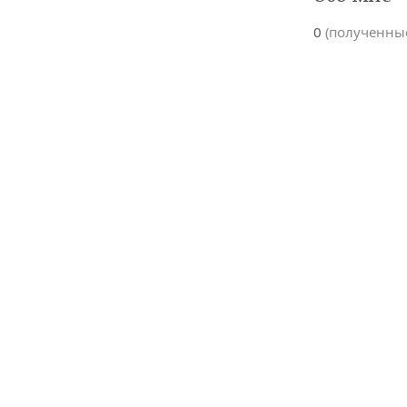
0
(полученны