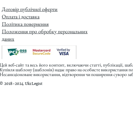
Договір публічної оферти
Оплата і доставка
Політика повернення
Положення про обробку персональних
даних
Цей веб-сайт та весь його контент, включаючи статті, публікації, ша
Купівля шаблону (шаблонів) надає право на особисте використання п
Несанкціоноване використання, відтворення чи поширення суворо заб
© 2018-2024 UkrLegist