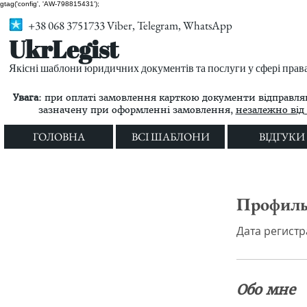
gtag('config', 'AW-798815431');
+38 068 3751733 Viber, Telegram, WhatsApp
UkrLegist
Якісні шаблони юридичних документів та послуги у сфері прав
Увага:
при оплаті замовлення карткою документи відправляю
зазначену при оформленні замовлення,
незалежно від 
ГОЛОВНА
ВСІ ШАБЛОНИ
ВІДГУКИ
Профил
Дата регистра
Обо мне