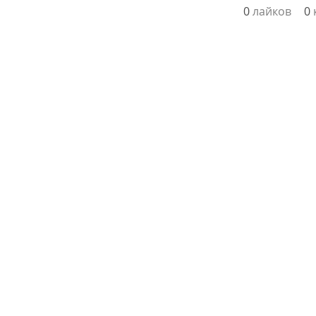
0
лайков
0