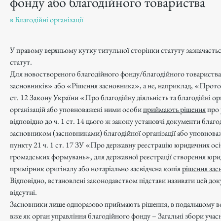
фонду або благодійного товариства
в
Благодійні організації
У правому верхньому кутку титульної сторінки статуту зазначаєтьс
статут. 
Для новоствореного благодійного фонду/благодійного товариства 
засновників» або «Рішення засновника», а не, наприклад, «Протоко
ст. 12 Закону України «Про благодійну діяльність та благодійні ор
організацій або уповноважені ними особи 
приймають рішення
 про
відповідно до ч. 1 ст. 14 цього ж закону установчі документи благо
засновником (засновниками) благодійної організації або уповнова
пункту 21 ч. 1 ст. 17 ЗУ «Про державну реєстрацію юридичних осіб
громадських формувань», для державної реєстрації створення юрид
примірник оригіналу або нотаріально засвідчена копія 
рішення зас
Відповідно, встановлені законодавством підстави називати цей д
відсутні.
Засновники лише одноразово приймають рішення, в подальшому вони,
вже як орган управління благодійного фонду – Загальні збори учасн