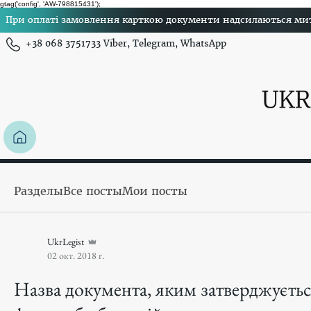
gtag('config', 'AW-798815431');
При оплаті замовлення карткою документи надсилаються миттє
+38 068 3751733 Viber, Telegram, WhatsApp
Разделы
Все посты
Мои посты
UkrLegist
02 окт. 2018 г.
Назва документа, яким затверджуєтьс