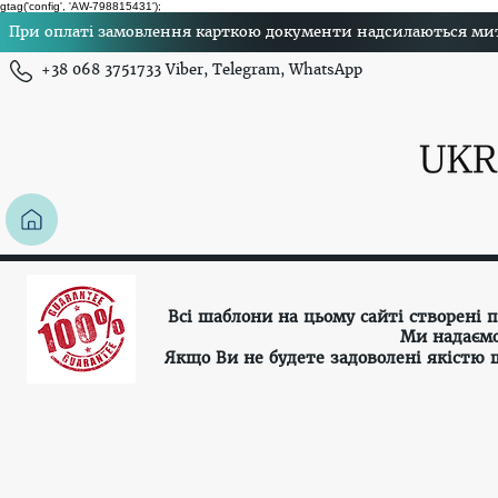
gtag('config', 'AW-798815431');
При оплаті замовлення карткою документи надсилаються миттє
+38 068 3751733 Viber, Telegram, WhatsApp
Всі шаблони на цьому сайті створені
Ми надаємо
Якщо Ви не будете задоволені якістю