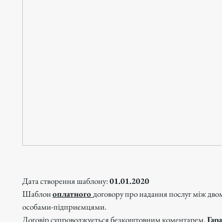
Дата створення шаблону:
01.01.2020
Шаблон
оплатного
договору про надання послуг між дв
особами-підприємцями.
Договір супроводжується безкоштовним коментарем.
Гара