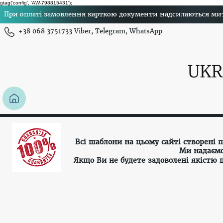
gtag('config', 'AW-798815431');
При оплаті замовлення карткою документи надсилаються миттє
+38 068 3751733 Viber, Telegram, WhatsApp
Всі шаблони на цьому сайті створені
Ми надаємо
Якщо Ви не будете задоволені якістю