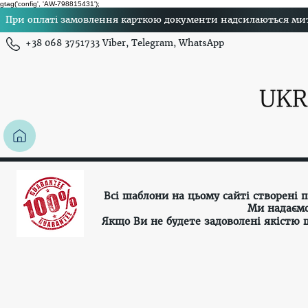
gtag('config', 'AW-798815431');
При оплаті замовлення карткою документи надсилаються миттє
+38 068 3751733 Viber, Telegram, WhatsApp
Всі шаблони на цьому сайті створені
Ми надаємо
Якщо Ви не будете задоволені якістю