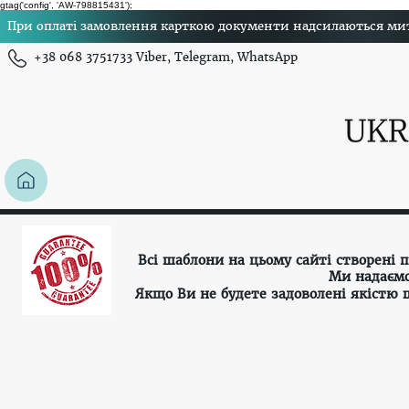
gtag('config', 'AW-798815431');
При оплаті замовлення карткою документи надсилаються миттє
+38 068 3751733 Viber, Telegram, WhatsApp
Всі шаблони на цьому сайті створені
Ми надаємо
Якщо Ви не будете задоволені якістю