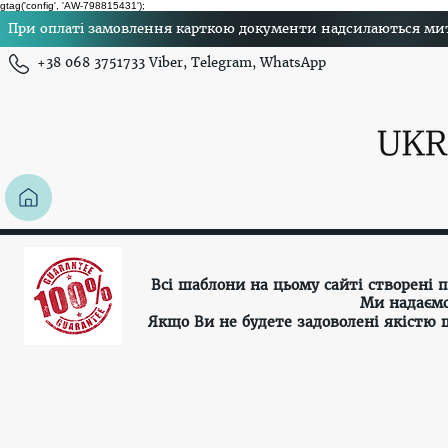
gtag('config', 'AW-798815431');
При оплаті замовлення карткою документи надсилаються миттє
+38 068 3751733 Viber, Telegram, WhatsApp
Всі шаблони на цьому сайті створені
Ми надаємо
Якщо Ви не будете задоволені якістю