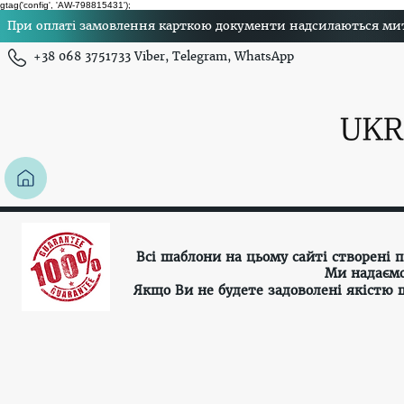
gtag('config', 'AW-798815431');
При оплаті замовлення карткою документи надсилаються миттє
+38 068 3751733 Viber, Telegram, WhatsApp
Всі шаблони на цьому сайті створені
Ми надаємо
Якщо Ви не будете задоволені якістю