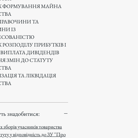
К ФОРМУВАННЯ МАЙНА
СТВА
ПРАВОЧИНИ ТА
НИ ІЗ
РЕСОВАНІСТЮ
 РОЗПОДІЛУ ПРИБУТКІВ І
.
ВИПЛАТА ДИВІДЕНДІВ
Я ЗМІН ДО СТАТУТУ
СТВА
ЗАЦІЯ ТА ЛІКВІДАЦІЯ
СТВА
ть знадобитися:
 зборів учасників товариства
туту у відповідність до ЗУ "Про