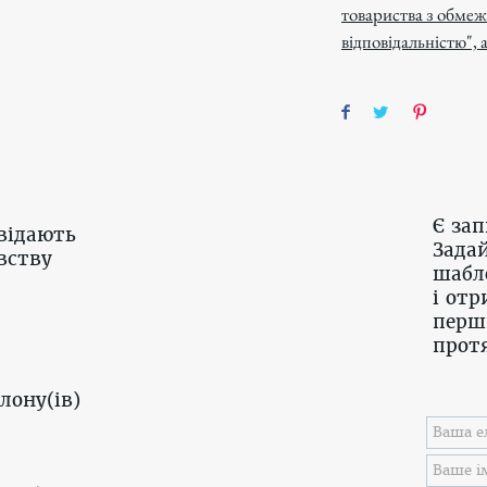
товариства з обме
відповідальністю",
Є за
відають
Задай
вству
шабл
і отр
перш
протя
лону(ів)