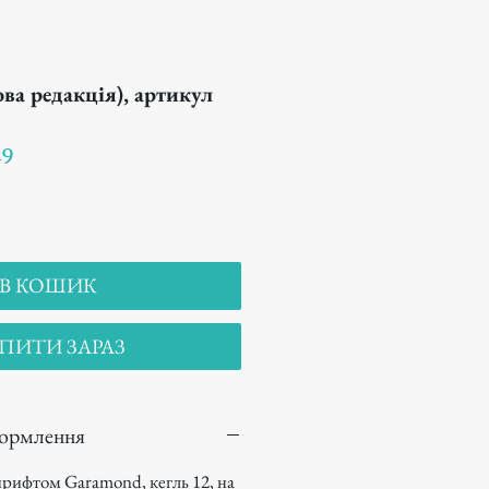
ва редакція), артикул
49
В КОШИК
ПИТИ ЗАРАЗ
формлення
рифтом Garamond, кегль 12, на