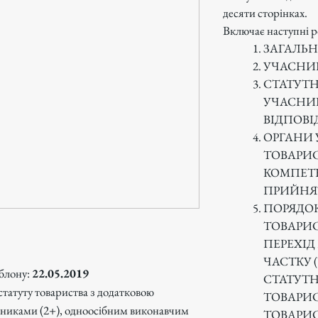
десяти сторінках.
Включає наступні р
ЗАГАЛЬ
УЧАСНИ
СТАТУТН
УЧАСНИК
ВІДПОВІ
ОРГАНИ 
ТОВАРИС
КОМПЕТЕ
ПРИЙНЯ
ПОРЯДОК
ТОВАРИС
ПЕРЕХІД
ЧАСТКУ 
блону:
22.05.2019
СТАТУТН
статуту товариства з додатковою
ТОВАРИ
асниками (2+), одноосібним виконавчим
ТОВАРИ