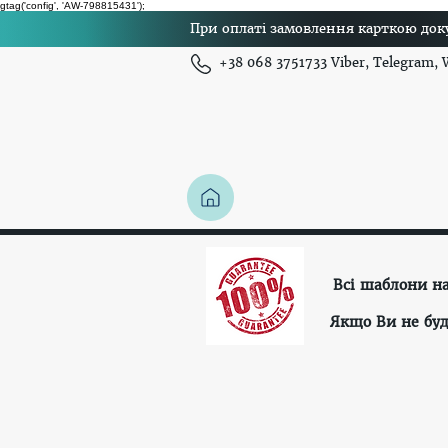
gtag('config', 'AW-798815431');
При оплаті замовлення карткою доку
+38 068 3751733 Viber, Telegram,
Всі шаблони н
Якщо Ви не буд