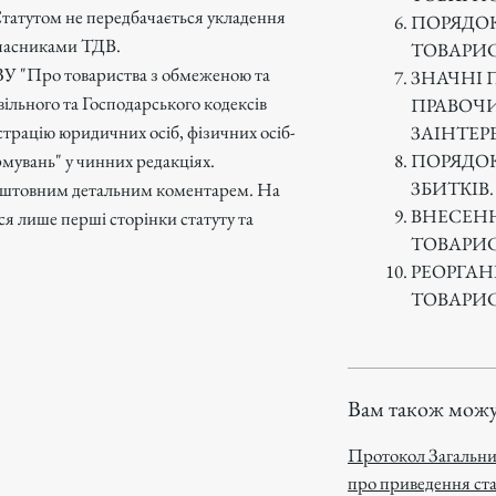
Статутом не передбачається укладення
ПОРЯДО
учасниками ТДВ.
ТОВАРИ
 ЗУ "Про товариства з обмеженою та
ЗНАЧНІ 
ільного та Господарського кодексів
ПРАВОЧИ
трацію юридичних осіб, фізичних осіб-
ЗАІНТЕ
ПОРЯДОК
мувань" у чинних редакціях.
ЗБИТКІВ
оштовним детальним коментарем. На
ВНЕСЕНН
я лише перші сторінки статуту та
ТОВАРИ
РЕОРГАНІ
ТОВАРИ
Вам також можу
Протокол Загальних
про приведення ста