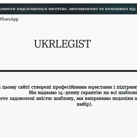
менти надсилаються миттєво, автоматично та незалежно від на
 WhatsApp
а цьому сайті створені професійними юристами і підтрим
Ми надаємо 14-денну гарантію на всі шаблон
ете задоволені якістю шаблону, ми виправимо недоліки 
вибір).