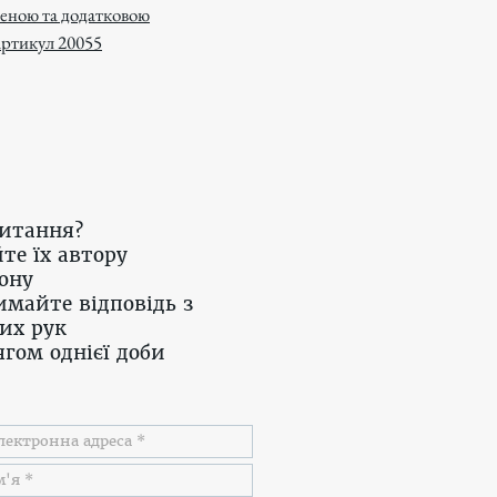
женою та додатковою
 артикул 20055
питання?
те їх автору
ону
имайте відповідь з
их рук
гом однієї доби