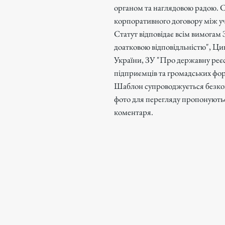
органом та наглядовою радою. 
корпоративного договору між 
Статут відповідає всім вимогам
доатковою відповідльністю", Цив
України, ЗУ "Про державну реєс
підприємців та громадських фор
Шаблон супроводжується безк
фото для перегляду пропонуютьс
коментаря.