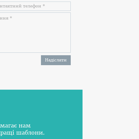
Надіслати
омагає нам
кращі шаблони.