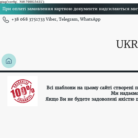
gtag('config', 'AW-798815431');
При оплаті замовлення карткою документи надсилаються миттє
+38 068 3751733 Viber, Telegram, WhatsApp
Всі шаблони на цьому сайті створені
Ми надаємо
Якщо Ви не будете задоволені якістю