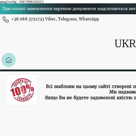
gtag('config', 'AW-798815431');
При оплаті замовлення карткою документи надсилаються миттє
+38 068 3751733 Viber, Telegram, WhatsApp
Всі шаблони на цьому сайті створені
Ми надаємо
Якщо Ви не будете задоволені якістю