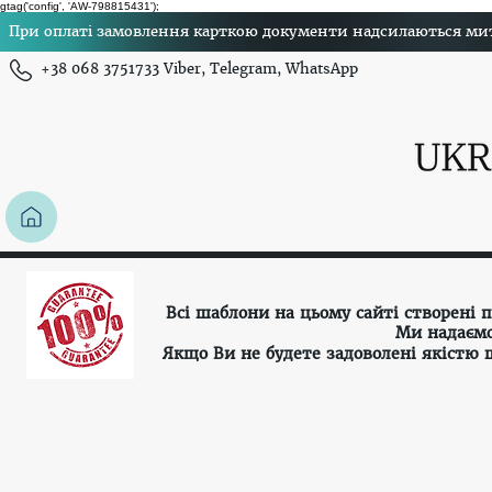
gtag('config', 'AW-798815431');
При оплаті замовлення карткою документи надсилаються миттє
+38 068 3751733 Viber, Telegram, WhatsApp
Всі шаблони на цьому сайті створені
Ми надаємо
Якщо Ви не будете задоволені якістю