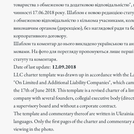
товариства з обмеженою та додатковою відповідальністю",
чинності 17.06.2018 року. Шаблон є новою редакцією стату
з обмеженою відповідальністю з кількома учасниками, кол
виконавчим органом (дирекцією), без наглядової ради та б
корпоративного договору.
Шаблон та коментар до нього викладено українською та а
мовами. На фото для перегляду пропонуються лише перші
статуту та коментаря.
Date of last update:
12.09.2018
LLC charter template was drawn up in accordance with the L
"On Limited and Additional Liability Companies", which came
the 17th of June 2018. This template is a revised charter of a limi
company with several founders, collegial executive body (direc
a supervisory board and without a corporate contract.
The template and commentary thereof are written in Ukrainia
languages. Only the first pages of the charter and commentary a
viewing in the photo.