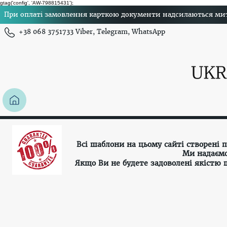
gtag('config', 'AW-798815431');
При оплаті замовлення карткою документи надсилаються миттє
+38 068 3751733 Viber, Telegram, WhatsApp
Всі шаблони на цьому сайті створені
Ми надаємо
Якщо Ви не будете задоволені якістю