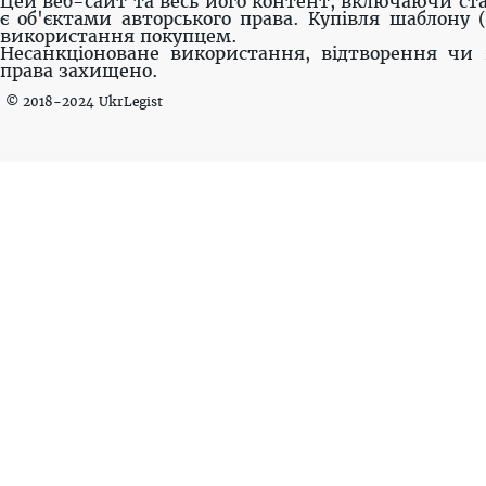
Цей веб-сайт та весь його контент, включаючи ста
є об'єктами авторського права. Купівля шаблону 
використання покупцем.
Несанкціоноване використання, відтворення чи 
права захищено.
© 2018-2024 UkrLegist