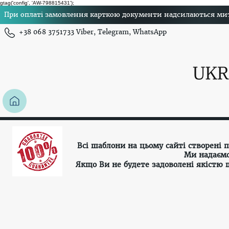
gtag('config', 'AW-798815431');
При оплаті замовлення карткою документи надсилаються миттє
+38 068 3751733 Viber, Telegram, WhatsApp
Всі шаблони на цьому сайті створені
Ми надаємо
Якщо Ви не будете задоволені якістю