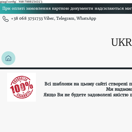
gtag('config', 'AW-798815431');
При оплаті замовлення карткою документи надсилаються миттє
+38 068 3751733 Viber, Telegram, WhatsApp
Всі шаблони на цьому сайті створені
Ми надаємо
Якщо Ви не будете задоволені якістю