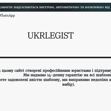
менти надсилаються миттєво, автоматично та незалежно від на
 WhatsApp
а цьому сайті створені професійними юристами і підтрим
Ми надаємо 14-денну гарантію на всі шаблон
ете задоволені якістю шаблону, ми виправимо недоліки 
вибір).