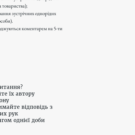
 товариства);
ування зустрічних одноріднх
особи).
джуються коментарем на 5-ти
питання?
те їх автору
ону
имайте відповідь з
их рук
гом однієї доби