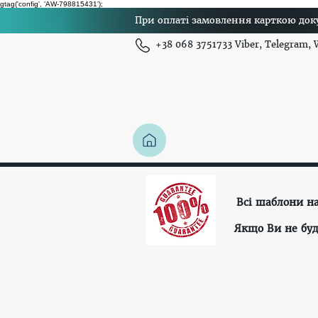
gtag('config', 'AW-798815431');
При оплаті замовлення карткою доку
+38 068 3751733 Viber, Telegram,
Всі шаблони н
Якщо Ви не буд