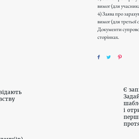
вимог (для учасника
4) Заява про зарах
вимог (для третьої 
Документи супрово
сторінках.
Є за
відають
Задай
вству
шабл
і отр
перш
протя