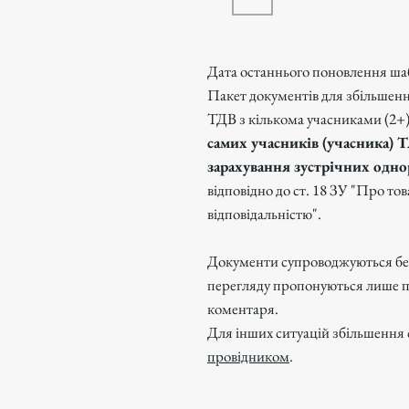
Дата останнього поновлення ша
Пакет документів для збільшенн
ТДВ з кількома учасниками (2+
самих учасників (учасника) Т
зарахування зустрічних одн
відповідно до ст. 18 ЗУ "Про т
відповідальністю".
Документи супроводжуються бе
перегляду пропонуються лише пе
коментаря.
Для інших ситуацій збільшення 
провідником
.