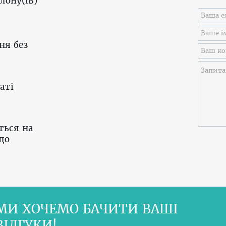
лону(ів)
ня без
аті
ться на
до
МИ ХОЧЕМО БАЧИТИ ВАШІ
ВІДГУКИ!