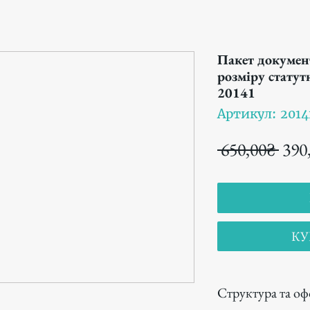
Пакет докумен
розміру статут
20141
Артикул: 2014
Обы
 650,00₴ 
390
цен
КУ
Структура та о