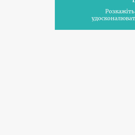
Розкажіть
удосконалюват