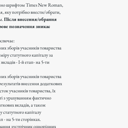
ено шрифтом Times New Roman,
ія, яку потрібно внести/обрати,
м.
Після внесення/обрання
рове позначення зникає
ключає:
них зборів учасників товариства
міру статутного капіталу за
кладів - І-й етап- на 5-ти
них зборів учасників товариства
езультатів внесення додаткових
сток учасників товариства, їх
ті з урахуванням фактично
ткових вкладів, а також
у статутного капіталу
ап - на 5-ти сторінках.
ування зустрічник однорідних