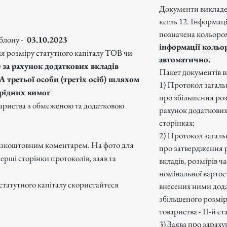
Документи виклад
кегль 12. Інформац
позначена кольоро
блону -
03.10.2023
інформації кольо
я розміру статутного капіталу ТОВ чи
автоматично.
)
за рахунок додаткових вкладів
Пакет документів в
А третьої особи (третіх осіб) шляхом
1) Протокол загаль
орідних вимог
про збільшення роз
овариства з обмеженою та додатковою
рахунок додаткових в
сторінках;
2) Протокол загаль
зкоштовним коментарем. На фото для
про затвердження р
рші сторінки протоколів, заяв та
вкладів, розмірів ча
номінальної вартос
статутного капіталу скористайтеся
внесених ними дода
збільшеного розмір
товариства - ІІ-й ет
3) Заява про зарах