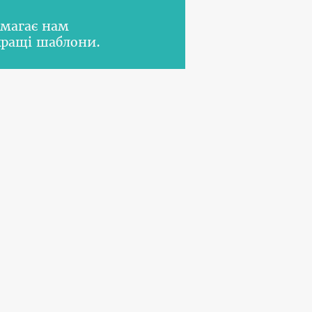
омагає нам
кращі шаблони.