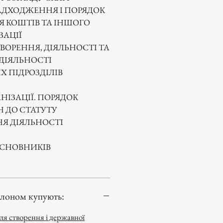
НАДХОДЖЕННЯ І ПОРЯДОК
 КОШТІВ ТА ІНШОГО
ЗАЦІЇ
ТВОРЕННЯ, ДІЯЛЬНОСТІ ТА
ДІЯЛЬНОСТІ
Х ПІДРОЗДІЛІВ
АНІЗАЦІЇ. ПОРЯДОК
Н ДО СТАТУТУ
НЯ ДІЯЛЬНОСТІ
АСНОВНИКІВ
блоном купують:
ля створення і державної