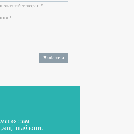
Надіслати
омагає нам
кращі шаблони.