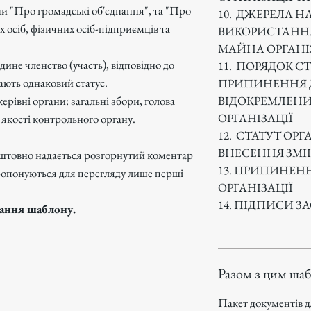
ни "Про громадські об'єднання", та "Про
10. ДЖЕРЕЛА 
осіб, фізичних осіб-підприємців та
ВИКОРИСТАННЯ
МАЙНА ОРГАНІ
дине членство (участь), відповідно до
11. ПОРЯДОК С
ають однаковий статус.
ПРИПИНЕННЯ 
ВІДОКРЕМЛЕНИ
ерівні органи: загальні збори, голова
ОРГАНІЗАЦІЇ
 в якості контрольного органу.
12. СТАТУТ ОРГ
.
ВНЕСЕННЯ ЗМІ
оштовно надається розгорнутий коментар
13. ПРИПИНЕН
ропонуються для перегляду лише перші
ОРГАНІЗАЦІЇ
14. ПІДПИСИ З
мання шаблону.
Разом з цим ша
Пакет документів д