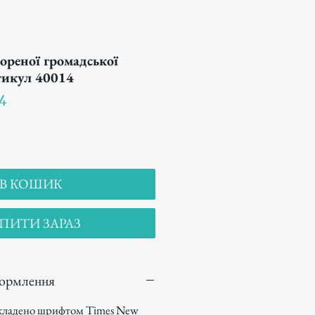
ореної громадської
ртикул 40014
4
В КОШИК
ПИТИ ЗАРАЗ
формлення
кладено шрифтом Times New