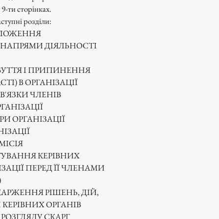
 9-ти сторінках.
ступні розділи:
ПОЛОЖЕННЯ
ТА НАПРЯМИ ДІЯЛЬНОСТІ
БУТТЯ І ПРИПИНЕННЯ
ТІ) В ОРГАНІЗАЦІЇ
ОВ'ЯЗКИ ЧЛЕНІВ
РГАНІЗАЦІЇ
ОРИ ОРГАНІЗАЦІЇ
НІЗАЦІЇ
ОМІСІЯ
ІТУВАННЯ КЕРІВНИХ
ІЗАЦІЇ ПЕРЕД ЇЇ ЧЛЕНАМИ
)
КАРЖЕННЯ РІШЕНЬ, ДІЙ,
 КЕРІВНИХ ОРГАНІВ
 РОЗГЛЯДУ СКАРГ