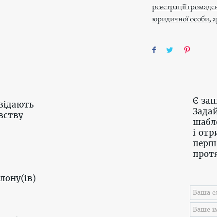
реєстрації громадсь
юридичної особи, а
Є за
відають
Задай
вству
шабл
і отр
перш
протя
лону(ів)