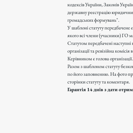
кодексів України, Законів Украї
державну реєстрацію юридичних 
громадських формувань".
У шаблоні статуту передбачене є
якого всі члени (учасники) ГО м
Статутом передбачені наступні к
організації та ревізійна комісія
Керівником є голова організації
Разом з шаблоном статуту безк
по його заповненню. На фото п
сторінки статуту та коментаря.
Гарантія 14 днів з дати отри