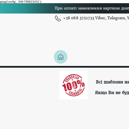
gtag('config', 'AW-798815431');
При оплаті замовлення карткою доку
+38 068 3751733 Viber, Telegram,
Всі шаблони н
Якщо Ви не буд