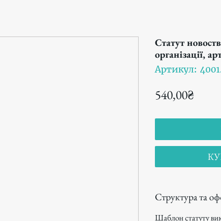
Статут новоств
організації, а
Артикул: 4001
Цена
540,00₴
КУ
Структура та о
Шаблон статуту ви