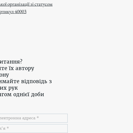
кої організації зі статусом
ртикул 40003
питання?
те їх автору
ону
имайте відповідь з
их рук
гом однієї доби