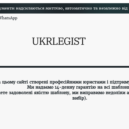
менти надсилаються миттєво, автоматично та незалежно від на
 WhatsApp
а цьому сайті створені професійними юристами і підтрим
Ми надаємо 14-денну гарантію на всі шаблон
ете задоволені якістю шаблону, ми виправимо недоліки 
вибір).