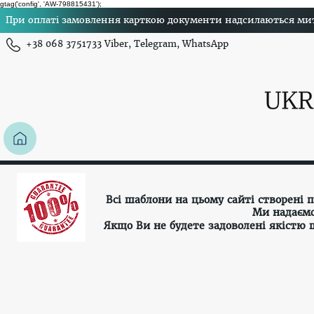
gtag('config', 'AW-798815431');
При оплаті замовлення карткою документи надсилаються миттє
+38 068 3751733 Viber, Telegram, WhatsApp
Всі шаблони на цьому сайті створені
Ми надаємо
Якщо Ви не будете задоволені якістю