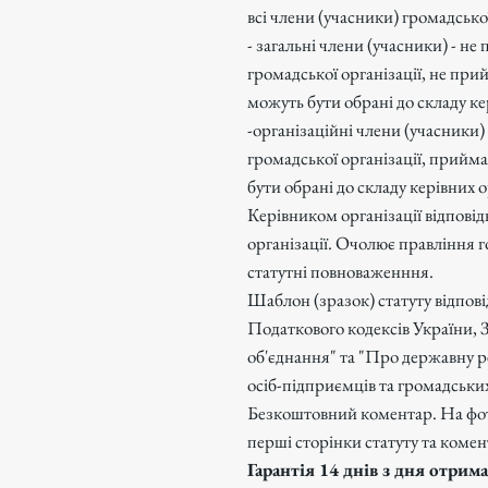
всі члени (учасники) громадської
- загальні члени (учасники) - не
громадської організації, не прий
можуть бути обрані до складу ке
-організаційні члени (учасники)
громадської організації, прийма
бути обрані до складу керівних о
Керівником організації відповід
організації. Очолює правління 
статутні повноваженння.
Шаблон (зразок) статуту відпові
Податкового кодексів України, 
об'єднання" та "Про державну р
осіб-підприємців та громадськи
Безкоштовний коментар. На фо
перші сторінки статуту та комен
Гарантія 14 днів з дня отри