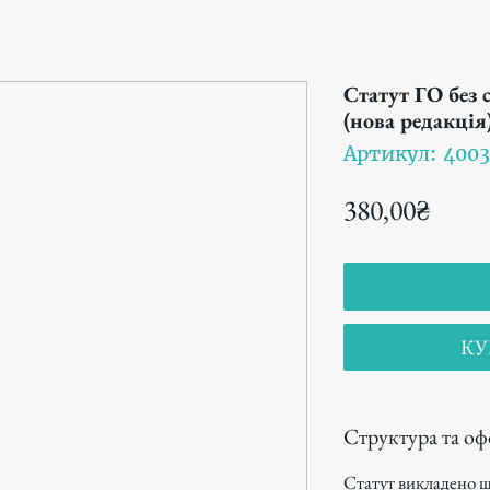
Статут ГО без 
(нова редакція
Артикул: 400
Цена
380,00₴
КУ
Структура та о
Статут викладено ш