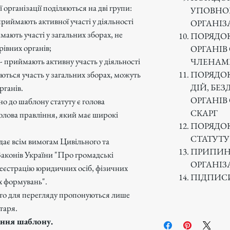
 організації поділяються на дві групи:
УПОВНО
 приймають активної участі у діяльності
ОРГАНІЗА
мають участі у загальних зборах, не
ПОРЯДОК
рівних органів;
ОРГАНІВ 
 - приймають активну участь у діяльності
ЧЛЕНАМ
ПОРЯДОК
ються участь у загальних зборах, можуть
ДІЙ, БЕ
рганів.
ОРГАНІВ 
но до шаблону статуту є голова
СКАРГ
голова правління, який має широкі
ПОРЯДОК
СТАТУТУ
дає всім вимогам Цивільного та
ПРИПИН
Законів України "Про громадські
ОРГАНІЗ
еєстрацію юридичних осіб, фізичних
ПІДПИС
х формувань".
то для перегляду пропонуються лише
таря.
мання шаблону.