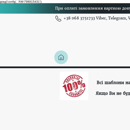
gtag('config', 'AW-798815431');
При оплаті замовлення карткою доку
+38 068 3751733 Viber, Telegram,
Всі шаблони н
Якщо Ви не буд