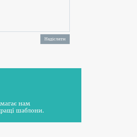
Надіслати
омагає нам
кращі шаблони.