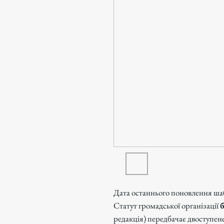
Дата останнього поновлення ша
Статут громадської організації
б
редакція) передбачає двоступенев