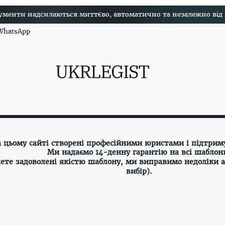
менти надсилаються миттєво, автоматично та незалежно від на
 WhatsApp
а цьому сайті створені професійними юристами і підтрим
Ми надаємо 14-денну гарантію на всі шаблон
ете задоволені якістю шаблону, ми виправимо недоліки 
вибір).