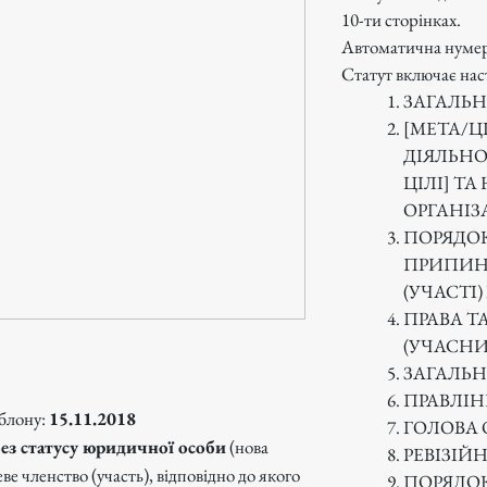
10-ти сторінках.
Автоматична нумер
Статут включає нас
ЗАГАЛЬ
[
МЕТА/ЦІ
ДІЯЛЬНО
ЦІЛІ] Т
ОРГАНІЗ
ПОРЯДОК
ПРИПИН
(УЧАСТІ)
ПРАВА Т
(УЧАСНИ
ЗАГАЛЬН
ПРАВЛІН
блону:
15.11.2018
ГОЛОВА 
ез статусу юридичної особи
(нова
РЕВІЗІЙ
е членство (участь), відповідно до якого
ПОРЯДОК