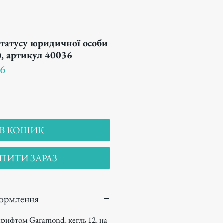
статусу юридичної особи
), артикул 40036
36
В КОШИК
ПИТИ ЗАРАЗ
формлення
рифтом Garamond, кегль 12, на