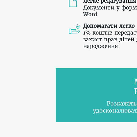
Легке редагування
Документи у форм
Word
Допомагати легко
1% коштів передає
захист прав дітей 
народження
Розкажіть
удосконалюват