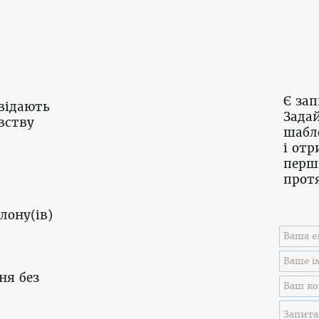
Є за
відають
Задай
вству
шабл
і отр
перш
протя
лону(ів)
ня без