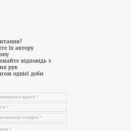
питання?
те їх автору
ону
имайте відповідь з
их рук
гом однієї доби