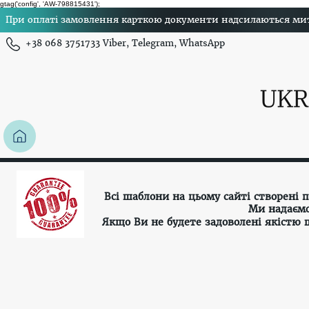
gtag('config', 'AW-798815431');
При оплаті замовлення карткою документи надсилаються миттє
+38 068 3751733 Viber, Telegram, WhatsApp
Всі шаблони на цьому сайті створені
Ми надаємо
Якщо Ви не будете задоволені якістю