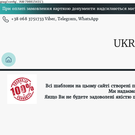
gtag('config', 'AW-798815431');
При оплаті замовлення карткою документи надсилаються миттє
+38 068 3751733 Viber, Telegram, WhatsApp
Всі шаблони на цьому сайті створені
Ми надаємо
Якщо Ви не будете задоволені якістю